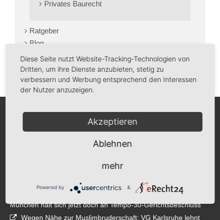
Privates Baurecht
Ratgeber
Blog
Kontakt
Diese Seite nutzt Website-Tracking-Technologien von
Dritten, um ihre Dienste anzubieten, stetig zu
verbessern und Werbung entsprechend den Interessen
der Nutzer anzuzeigen.
Akzeptieren
Recht Aktuell
Ablehnen
Benehmen beim Absacker in einer Bar: Gehen, wenn es am
schönsten ist
mehr
OLG Köln entscheidet Bonner Reederei-Streit: Werbung für
kostenlosen Pendler-Shuttle ist zulässig
Powered by
&
Neuer OB bestätigt Kurswechsel auf Landshuter Allee:
München hält sich jetzt doch an Tempo-30-Gerichtsbeschluss
Wegen Nähe zur Muslimbruderschaft: VG Karlsruhe lehnt